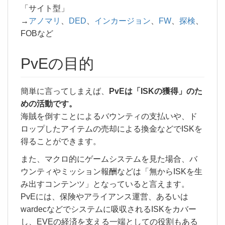
「サイト型」
→
アノマリ
、
DED
、
インカージョン
、
FW
、
探検
、
FOBなど
PvEの目的
簡単に言ってしまえば、
PvEは「ISKの獲得」のた
めの活動です。
海賊を倒すことによるバウンティの支払いや、ド
ロップしたアイテムの売却による換金などでISKを
得ることができます。
また、マクロ的にゲームシステムを見た場合、バ
ウンティやミッション報酬などは「無からISKを生
み出すコンテンツ」となっていると言えます。
PvEには、保険やアライアンス運営、あるいは
wardecなどでシステムに吸収されるISKをカバー
し、EVEの経済を支える一端としての役割もある