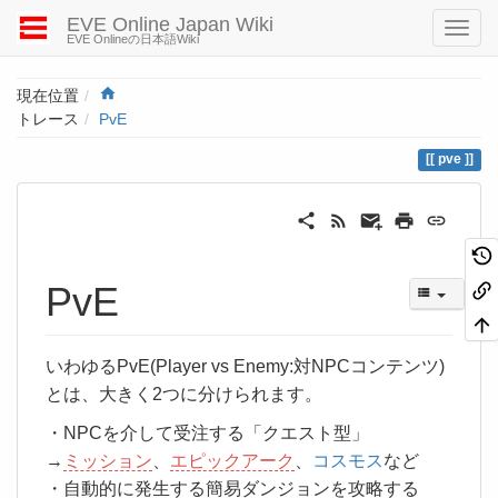
EVE Online Japan Wiki
EVE Onlineの日本語Wiki
Home
現在位置
トレース
PvE
pve
PvE
いわゆるPvE(Player vs Enemy:対NPCコンテンツ)
とは、大きく2つに分けられます。
・NPCを介して受注する「クエスト型」
→
ミッション
、
エピックアーク
、
コスモス
など
・自動的に発生する簡易ダンジョンを攻略する