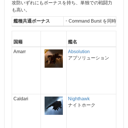
攻防いずれにもボーナスを持ち、単独での戦闘力
も高い。
艦種共通ボーナス
･ Command Burst を同時
ス
国籍
艦名
(
Amarr
Absolution
アブソリューション
Caldari
Nighthawk
ナイトホーク