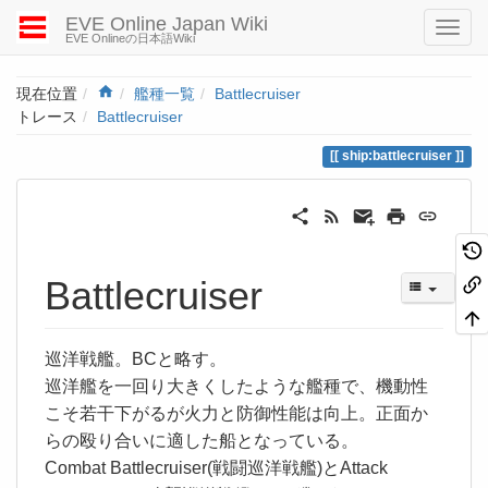
EVE Online Japan Wiki
EVE Onlineの日本語Wiki
Home
現在位置
艦種一覧
Battlecruiser
トレース
Battlecruiser
ship:battlecruiser
Battlecruiser
巡洋戦艦。BCと略す。
巡洋艦を一回り大きくしたような艦種で、機動性
こそ若干下がるが火力と防御性能は向上。正面か
らの殴り合いに適した船となっている。
Combat Battlecruiser(戦闘巡洋戦艦)とAttack