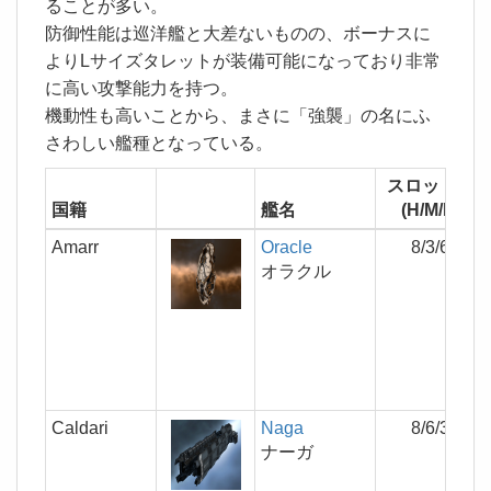
ることが多い。
防御性能は巡洋艦と大差ないものの、ボーナスに
よりLサイズタレットが装備可能になっており非常
に高い攻撃能力を持つ。
機動性も高いことから、まさに「強襲」の名にふ
さわしい艦種となっている。
スロット数
国籍
艦名
(H/M/L)
Amarr
Oracle
8/3/6
オラクル
Caldari
Naga
8/6/3
ナーガ