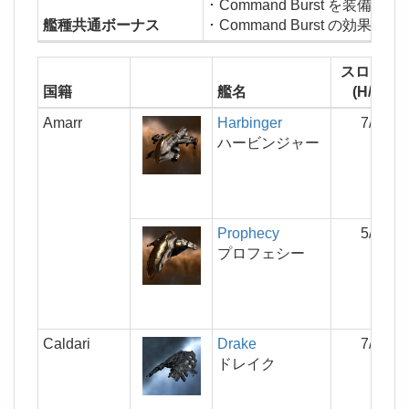
･ Command Burst を装備可能
艦種共通ボーナス
･ Command Burst の効果範囲 
スロット
国籍
艦名
(H/M/L)
Amarr
Harbinger
7/4/6
ハービンジャー
Prophecy
5/4/7
プロフェシー
Caldari
Drake
7/6/4
ドレイク