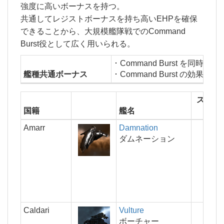
強度に高いボーナスを持つ。
共通してレジストボーナスを持ち高いEHPを確保
できることから、大規模艦隊戦でのCommand
Burst役として広く用いられる。
･ Command Burst を同時
艦種共通ボーナス
･ Command Burst の効果範囲 
スロッ
国籍
艦名
(H/M/
Amarr
Damnation
7/4/
ダムネーション
Caldari
Vulture
7/6/
ボーチャー