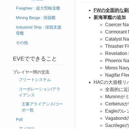
Freighter : 超大型輸送艦
FWの全面的な刷
新海軍艦の追加
Mining Barge : 採掘艦
Coercer Na
Industrial Ship : 採掘支援
Cormorant 
母艦
Catalyst Na
その他
Thrasher Fl
Revelation
EVEでできること
Phoenix Na
Moros Navy
プレイヤー間の交流
Naglfar Fle
フリートシステム
HACの大規模リ
コーポレーション/アラ
全面的に近
イアンス
Muninn
Cerberu
主要アライアンス/コー
ポ一覧
Eagle
Vagabo
PvE
Sacril
アノマリ