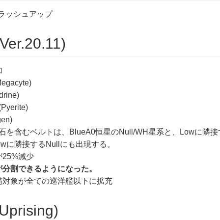
のブラッシュアップ
Ver.20.11)
加
egacyte)
drine)
Pyerite)
gen)
を含むベルトは、BlueA0恒星のNull/WH星系と、Lowに隣接す
Lowに隣接するNullにも出現する。
25%減少
が分割できるようになった。
備対象が全ての巡洋艦以下に拡充
Uprising)