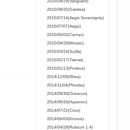
2015/09/29(Vanguard)
2015/08/25(Galatea)
2015/07/14(Aegis Sovereignty)
2015/07/07(Aegis)
2015/06/02(Carnyx)
2015/04/28(Mosaic)
2015/03/24(Scylla)
2015/02/17(Tiamat)
2015/01/13(Proteus)
2014/12/09(Rhea)
2014/11/04(Phoebe)
2014/09/30(Oceanus)
2014/08/26(Hyperion)
2014/07/22(Crius)
2014/06/03(Kronos)
2014/04/28(Rubicon 1.4)