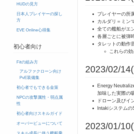
HUDの見方
プレイヤーの所
日本人プレイヤーの探し
方
カルダリ＝ミン
全ての艦船がエ
EVE Online心得集
各層ごとに被弾
タレットの動作
初心者向け
これらの効
Fitの組み方
2023/02/14(
アルファクローン向け
PvE装備集
Energy Ne
初心者でもできる金策
加味した実際の
NPCの攻撃属性・弱点属
ドローン及びイ
性
Intakiシステム
初心者向けスキルガイド
オーバービューについて
2023/01/10(
スキル成長に伴う艦船乗