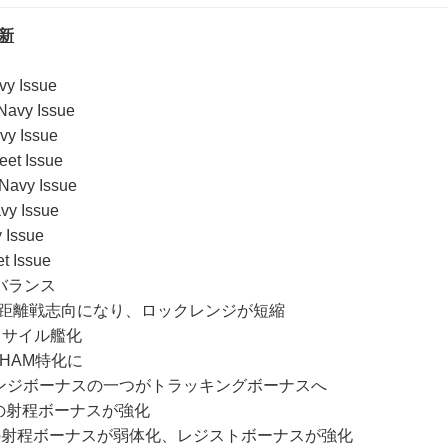
新
vy Issue
Navy Issue
vy Issue
eet Issue
 Navy Issue
vy Issue
 Issue
et Issue
バランス
距離戦志向になり、ロックレンジが短縮
がミサイル艦化
sがHAM特化に
のレンジボーナスの一つがトラッキングボーナスへ
ndの射程ボーナスが強化
egeの射程ボーナスが弱体化、レジストボーナスが強化