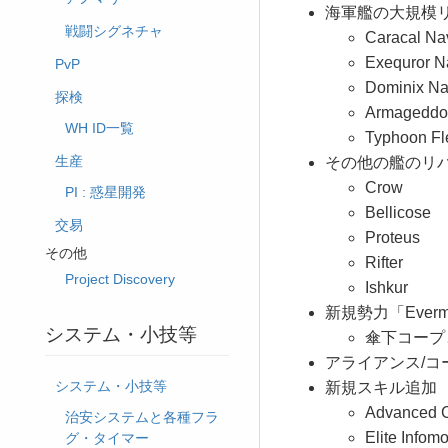
海軍艦の大規模
戦闘シグネチャ
Caracal Na
Exequror N
PvP
Dominix Na
探検
Armageddo
WH ID一覧
Typhoon Fl
生産
その他の艦のリ
Crow
PI : 惑星開発
Bellicose
交易
Proteus
その他
Rifter
Project Discovery
Ishkur
新規勢力「Ever
システム・小技等
傘下コープと
アライアンス/
システム・小技等
新規スキル追加
Advanced C
治安システムと各種フラ
Elite Infom
グ・タイマー