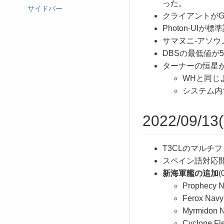
った。
サイドバー
クライアントがG-S
Photon-UIが
サマヌニ-アソウ
DBSの最低値が5
ターナーの恒星が爆
WHと同じ
システム内
2022/09/13(
T3CLのマルチ
スペイン語対応
新海軍艦の追加
(
Prophecy N
Ferox Navy
Myrmidon N
Cyclone Fle