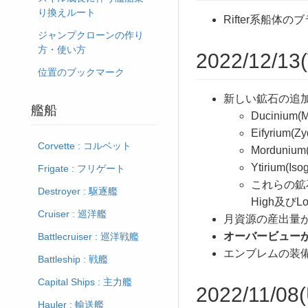
り換えルート
Rifter系船体
ジャンプクローンの作り
方・使い方
2022/12/13(
位置のブックマーク
新しい鉱石の追
艦船
Ducinium(M
Eifyrium(Zy
Corvette : コルベット
Mordunium(
Ytirium(Iso
Frigate : フリゲート
これらの鉱石
Destroyer : 駆逐艦
High及び
Cruiser : 巡洋艦
月資源の産出量が
オーバービュー
Battlecruiser : 巡洋戦艦
エンブレムの装
Battleship : 戦艦
Capital Ships : 主力艦
2022/11/08(
Hauler : 輸送艦