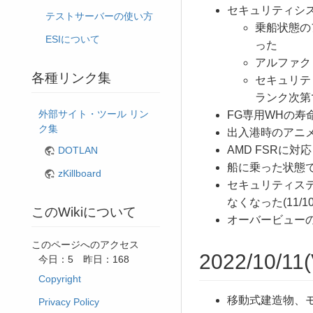
セキュリティシ
テストサーバーの使い方
乗船状態の
ESIについて
った
アルファク
各種リンク集
セキュリテ
ランク次第
外部サイト・ツール リン
FG専用WHの寿
ク集
出入港時のアニ
AMD FSRに対応
DOTLAN
船に乗った状態
zKillboard
セキュリティス
なくなった(11/10
このWikiについて
オーバービューのプリ
このページへのアクセス
2022/10/11(
今日：5 昨日：168
Copyright
移動式建造物、
Privacy Policy