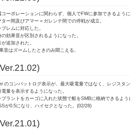
属コーポレーションに関わらず、個人でFWに参加できるように
マター間及びアマー＝ガレンテ間での停戦が成立。
ンブレムに対応した。
時の効果音が区別されるようになった。
音が追加された。
果音はズームしたときのみ聞こえる。
Ver.21.02)
utralizer のコンバットログ表示が、最大吸電量ではなく、レジス
吸電量を表示するようになった。
ンプラントをカーゴに入れた状態で船をSMBに格納できるよう
のSSが0.5になり、ハイセクとなった。(02/28)
Ver.21.01)