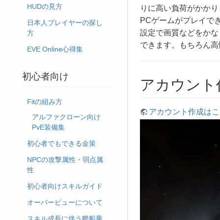
HUDの見方
りに高い負荷がかかり
PCゲームがプレイで
日本人プレイヤーの探し
設定で画質などをかな
方
できます。もちろん高
EVE Online心得集
初心者向け
アカウント
Fitの組み方
アカウント作成はこ
アルファクローン向け
PvE装備集
初心者でもできる金策
NPCの攻撃属性・弱点属
性
初心者向けスキルガイド
オーバービューについて
スキル成長に伴う艦船乗