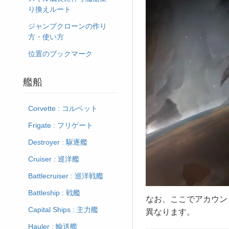
り換えルート
ジャンプクローンの作り
方・使い方
位置のブックマーク
艦船
Corvette : コルベット
Frigate : フリゲート
Destroyer : 駆逐艦
Cruiser : 巡洋艦
Battlecruiser : 巡洋戦艦
Battleship : 戦艦
なお、ここでアカウン
Capital Ships : 主力艦
異なります。
Hauler : 輸送艦