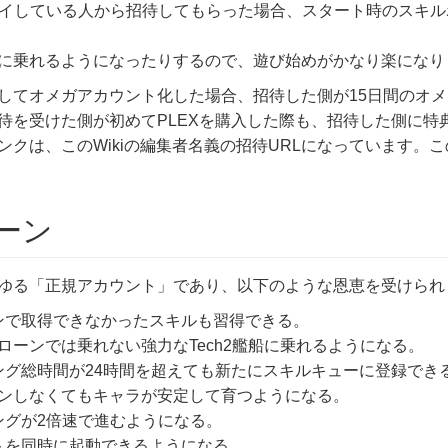
イしている人から招待してもらった場合、スタート時のスキルポイント
に乗れるようになったりするので、遊び始めがかなり楽になり
してオメガアカウント化した場合、招待した側が15日間のオ
待を受けた側が初めてPLEXを購入した際も、招待した側に特
クは、このWikiの編集者名義の招待URLになっています。こ
ーン
ゆる「正規アカウント」であり、以下のような恩恵を受けられ
ンで取得できなかったスキルも習得できる。
ローンでは乗れない強力なTech2艦船に乗れるようになる。
ング総時間が24時間を超えても新たにスキルキューに登録でき
ンしなくてもキャラが安定して育つようになる。
ングが2倍速で進むようになる。
トを同時に起動できるようになる。