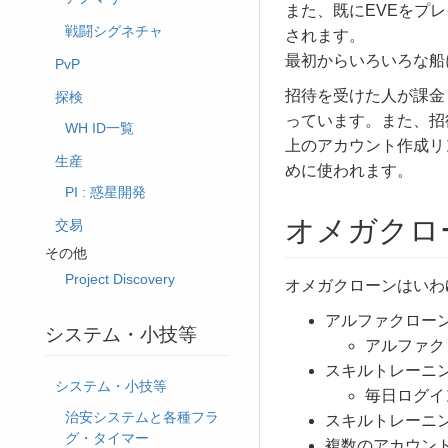
また、既にEVEをプレ
戦闘シグネチャ
されます。
最初からいろいろな船
PvP
招待を受けた人が課金
探検
っています。また、招
WH ID一覧
上のアカウント作成リン
生産
めに使われます。
PI : 惑星開発
オメガクロ
交易
その他
Project Discovery
オメガクローンはいわ
アルファクロー
システム・小技等
アルファク
スキルトレーニ
システム・小技等
毎日ログイ
治安システムと各種フラ
スキルトレーニ
グ・タイマー
複数のアカウン