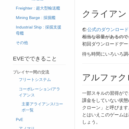
Freighter : 超大型輸送艦
クライアン
Mining Barge : 採掘艦
Industrial Ship : 採掘支援
公式のダウンロード
母艦
相当な容量があるので
その他
初回ダウンロードデー
待ち時間にいろいろ調
EVEでできること
プレイヤー間の交流
アルファク
フリートシステム
コーポレーション/アラ
一部スキルの習得がで
イアンス
課金をしていない状態
主要アライアンス/コー
クローン」と呼びます
ポ一覧
とはいえこのゲームは
PvE
しょう。
アノマリ