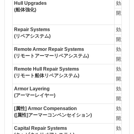
Hull Upgrades
効果
1
(船体強化)
開放
Re
D
Repair Systems
効果
1
(リペアシステム)
開放
Ar
Remote Armor Repair Systems
効果
1
(リモートアーマーリペアシステム)
開放
Re
Remote Hull Repair Systems
効果
1
(リモート船体リペアシステム)
開放
Re
Armor Layering
効果
1
(アーマーレイヤー)
開放
[属性] Armor Compensation
効果
1
([属性]アーマーコンペンセイション)
開放
Capital Repair Systems
効果
1