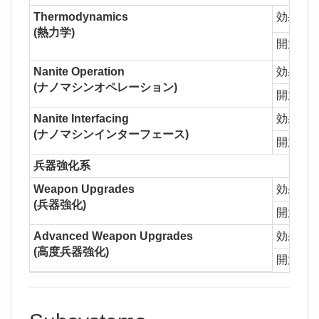
Thermodynamics
効果
1
(熱力学)
開放
Nanite Operation
効果
1
(ナノマシンオペレーション)
開放
Nanite Interfacing
効果
1
(ナノマシンインターフェース)
開放
兵器強化系
Weapon Upgrades
効果
1
(兵器強化)
開放
各
Advanced Weapon Upgrades
効果
1
(高度兵器強化)
開放
Ba