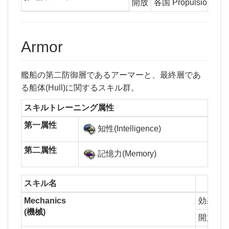
開放
各国 Propulsion Sub
Armor
艦船の第二防御層であるアーマーと、最終層であ
る船体(Hull)に関するスキル群。
スキルトレーニング属性
第一属性
知性(Intelligence)
第二属性
記憶力(Memory)
スキル名
Mechanics
効果
1
(機械)
開放
A