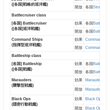
([各国]戦略的巡洋艦)
開放
各国
Strategic
Battlecruiser class
[各国] Battlecruiser
効果
各国
Battlecrui
([各国]巡洋戦艦)
開放
各国
Battlecrui
Command Ships
効果
Command Shi
(指揮型巡洋戦艦)
開放
Command Shi
Battleship class
[各国] Battleship
効果
各国
Battleshi
([各国]戦艦)
開放
各国
Battleshi
Marauders
効果
Marauders
の
(襲撃型戦艦)
開放
Marauders
Black Ops
効果
Black Ops
の
(隠密行動戦艦)
開放
Black Ops