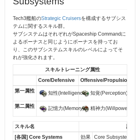
Subsystems
Tech3艦船の
Strategic Cruisers
を構成するサブシス
テムに関するスキル群。
サブシステムはそれぞれがSpaceship Commandに
よるボーナスと同じようにボーナスを持ってお
り、このサブシステムスキルのレベルによってそ
れが強化されます。
スキルトレーニング属性
Core/Defensive
Offensive/Propulsion
第一属性
知性(Intelligence)
知覚(Perception)
第二属性
記憶力(Memory)
精神力(Willpower)
スキル名
説明
[各国] Core Systems
効果
Core Subsyste