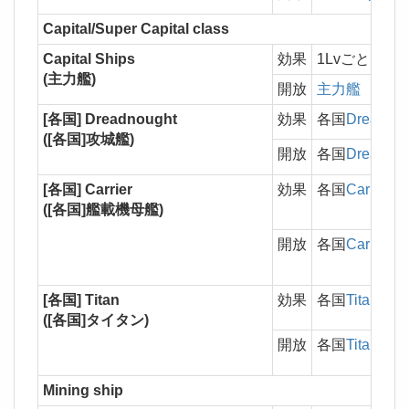
Capital/Super Capital class
Capital Ships
効果
1Lvごとに
フ
(主力艦)
開放
主力艦
[各国] Dreadnought
効果
各国
Dreadnou
([各国]攻城艦)
開放
各国
Dreadnou
[各国] Carrier
効果
各国
Carrier
/
Su
([各国]艦載機母艦)
開放
各国
Carrier
/
Su
[各国] Titan
効果
各国
Titan
のシ
([各国]タイタン)
開放
各国
Titan
Mining ship