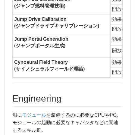
(ジャンプ燃料管理技術)
開放
一部
Jump Drive Calibration
効果
1L
(ジャンプドライブキャリブレーション)
開放
一部
Jump Portal Generation
効果
1L
(ジャンプポータル生成)
開放
Tita
Cynosural Field Theory
効果
1Lv
(サイノシュラルフィールド理論)
開放
Cyno
Engineering
船に
モジュール
を装備するのに必要なCPUやPG、
モジュールの起動に必要なキャパシタなどに関連
するスキル群。