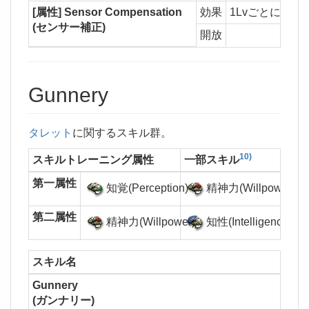
[属性] Sensor Compensation
効果
1Lvごとに[属
(センサー補正)
開放
Gunnery
タレット
に関するスキル群。
10)
スキルトレーニング属性
一部スキル
第一属性
知覚(Perception)
精神力(Willpower)
第二属性
精神力(Willpower)
知性(Intelligence)
スキル名
Gunnery
(ガンナリー)