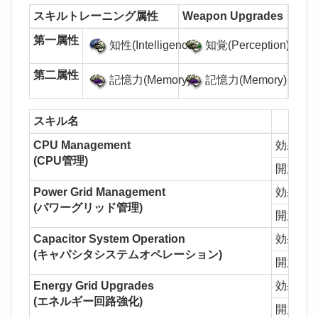
スキルトレーニング属性
Weapon Upgrades
Adva
第一属性
知性(Intelligence)
知覚(Perception)
第二属性
記憶力(Memory)
記憶力(Memory)
スキル名
CPU Management
効果
1
(CPU管理)
開放
El
Power Grid Management
効果
1
(パワーグリッド管理)
開放
E
Capacitor System Operation
効果
1
(キャパシタシステムオペレーション)
開放
Ca
Energy Grid Upgrades
効果
1
(エネルギー回路強化)
開放
Ca