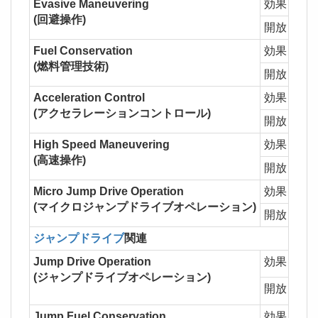
Evasive Maneuvering
効果
1L
(回避操作)
開放
Inte
Fuel Conservation
効果
1L
(燃料管理技術)
開放
Acceleration Control
効果
1L
(アクセラレーションコントロール)
開放
High Speed Maneuvering
効果
1L
(高速操作)
開放
Micr
Micro Jump Drive Operation
効果
1L
(マイクロジャンプドライブオペレーション)
開放
Micr
ジャンプドライブ
関連
Jump Drive Operation
効果
1L
(ジャンプドライブオペレーション)
開放
主力
Jump Fuel Conservation
効果
1L