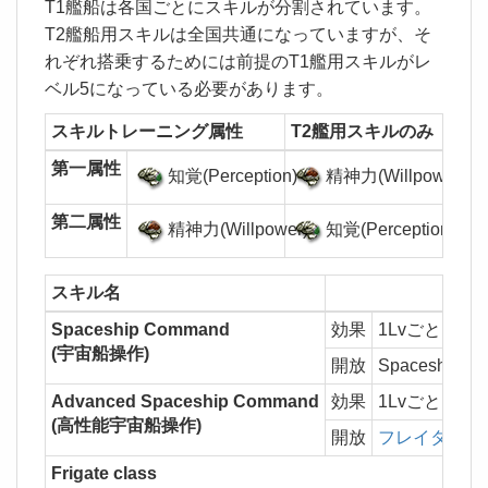
T1艦船は各国ごとにスキルが分割されています。
T2艦船用スキルは全国共通になっていますが、そ
れぞれ搭乗するためには前提のT1艦用スキルがレ
ベル5になっている必要があります。
スキルトレーニング属性
T2艦用スキルのみ
第一属性
知覚(Perception)
精神力(Willpower)
第二属性
精神力(Willpower)
知覚(Perception)
スキル名
Spaceship Command
効果
1Lvごとに
(宇宙船操作)
開放
Spaceship
Advanced Spaceship Command
効果
1Lvごとに
フ
(高性能宇宙船操作)
開放
フレイター
を
Frigate class