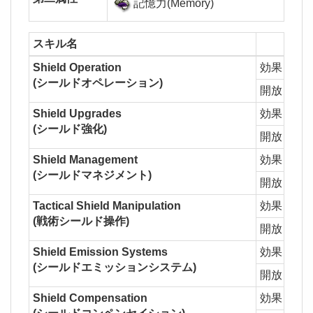
記憶力(Memory)
スキル名
Shield Operation
効果
1L
(シールドオペレーション)
開放
Shi
Shield Upgrades
効果
1L
(シールド強化)
開放
Shie
Shield Management
効果
1L
(シールドマネジメント)
開放
Shie
Tactical Shield Manipulation
効果
1L
(戦術シールド操作)
開放
Shie
Shield Emission Systems
効果
1L
(シールドエミッションシステム)
開放
Remo
Shield Compensation
効果
1Lv