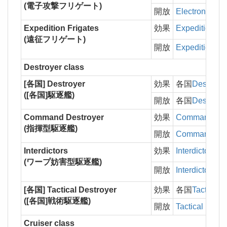
(電子攻撃フリゲート)
開放
Electronic Att
Expedition Frigates
効果
Expedition Fr
(遠征フリゲート)
開放
Expedition Fr
Destroyer class
[各国] Destroyer
効果
各国
Destroyer
([各国]駆逐艦)
開放
各国
Destroyer
Command Destroyer
効果
Command Des
(指揮型駆逐艦)
開放
Command Des
Interdictors
効果
Interdictors
の
(ワープ妨害型駆逐艦)
開放
Interdictors
[各国] Tactical Destroyer
効果
各国
Tactical 
([各国]戦術駆逐艦)
開放
Tactical Destr
Cruiser class