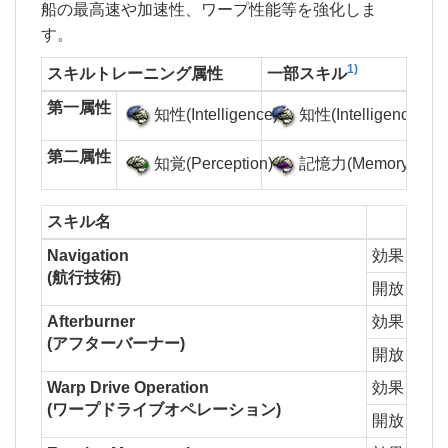
船の最高速や加速性、ワープ性能等を強化しま
す。
1)
スキルトレーニング属性
一部スキル
第一属性
知性(Intelligence)
知性(Intelligence)
第二属性
知覚(Perception)
記憶力(Memory)
スキル名
Navigation
効果
1L
(航行技術)
開放
Nav
Afterburner
効果
1L
(アフターバーナー)
開放
Afte
Warp Drive Operation
効果
1L
(ワープドライブオペレーション)
開放
Warp