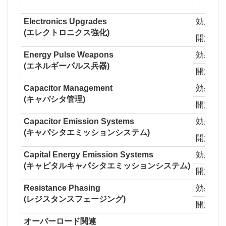
Po
Electronics Upgrades
効果
1
(エレクトロニクス強化)
開放
Co
Energy Pulse Weapons
効果
1
(エネルギーパルス兵器)
開放
S
Capacitor Management
効果
1
(キャパシタ管理)
開放
Au
Capacitor Emission Systems
効果
1
(キャパシタエミッションシステム)
開放
En
Capital Energy Emission Systems
効果
1
(キャピタルキャパシタエミッションシステム)
開放
Ca
Resistance Phasing
効果
1
(レジスタンスフェージング)
開放
Fl
オーバーロード関連