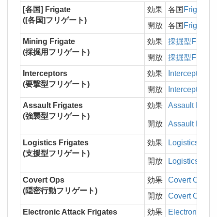
[各国] Frigate
効果
各国
Frigate
の
([各国]フリゲート)
開放
各国
Frigate
Mining Frigate
効果
採掘型Frigate
(採掘用フリゲート)
開放
採掘型Frigate
Interceptors
効果
Interceptors
の
(要撃型フリゲート)
開放
Interceptors
Assault Frigates
効果
Assault Frigat
(強襲型フリゲート)
開放
Assault Frigat
Logistics Frigates
効果
Logistics Frig
(支援型フリゲート)
開放
Logistics Frig
Covert Ops
効果
Covert Ops
の
(隠密行動フリゲート)
開放
Covert Ops
Electronic Attack Frigates
効果
Electronic Att