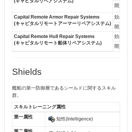
(キャピタルリペアシステム)
開放
Ca
Capital Remote Armor Repair Systems
効果
1
(キャピタルリモートアーマーリペアシステム)
開放
Ca
Capital Remote Hull Repair Systems
効果
1
(キャピタルリモート船体リペアシステム)
開放
Ca
Shields
艦船の第一防御層であるシールドに関するスキル
群。
スキルトレーニング属性
第一属性
知性(Intelligence)
第二属性